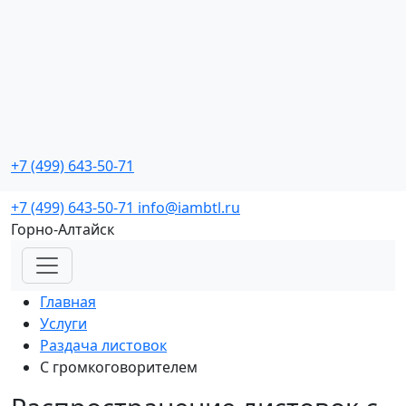
Промо мероприятия
с реальной окупаемостью
+7 (499) 643-50-71
Заказать звонок
+7 (499) 643-50-71
info@iambtl.ru
Горно-Алтайск
Главная
Услуги
Раздача листовок
С громкоговорителем