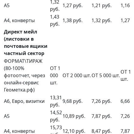
1,32
А5
1,27 руб.
1,21 руб.
1,16 р
руб.
1,43
А4, конверты
1,38 руб.
1,32 руб.
1,27 р
руб.
Директ мейл
(листовки в
почтовые ящики
частный сектор
ФОРМАТ\ТИРАЖ
(80-100%
ОТ 1
ОТ 10
фотоотчет, через
000
ОТ 2 000 шт.
ОТ 5 000 шт.
шт.
онлайн-сервис
шт.
Геометка.рф)
13,31
А6, Евро, визитки
9,68 руб.
7,26 руб.
6,66 р
руб.
14,52
А5
10,89 руб.
7,87 руб.
7,26 р
руб.
15,73
А4, конверты
12,10 руб.
8,47 руб.
7,87 р