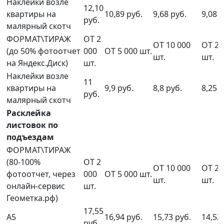
Наклейки возле
12,10
квартиры на
10,89 руб.
9,68 руб.
9,08 р
руб.
малярный скотч
ФОРМАТ\ТИРАЖ
ОТ 2
ОТ 10 000
ОТ 20
(до 50% фотоотчет
000
ОТ 5 000 шт.
шт.
шт.
на Яндекс.Диск)
шт.
Наклейки возле
11
квартиры на
9,9 руб.
8,8 руб.
8,25 р
руб.
малярный скотч
Расклейка
листовок по
подъездам
ФОРМАТ\ТИРАЖ
(80-100%
ОТ 2
ОТ 10 000
ОТ 20
фотоотчет, через
000
ОТ 5 000 шт.
шт.
шт.
онлайн-сервис
шт.
Геометка.рф)
17,55
А5
16,94 руб.
15,73 руб.
14,52
руб.