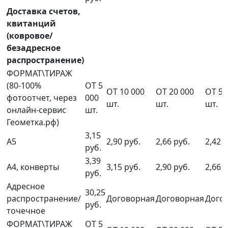
Доставка счетов,
квитанций
(ковровое/
безадресное
распространение)
ФОРМАТ\ТИРАЖ
(80-100%
ОТ 5
ОТ 10 000
ОТ 20 000
ОТ 50
фотоотчет, через
000
шт.
шт.
шт.
онлайн-сервис
шт.
Геометка.рф)
3,15
А5
2,90 руб.
2,66 руб.
2,42 р
руб.
3,39
А4, конверты
3,15 руб.
2,90 руб.
2,66 р
руб.
Адресное
30,25
распространение/
Договорная
Договорная
Дого
руб.
точечное
ФОРМАТ\ТИРАЖ
ОТ 5