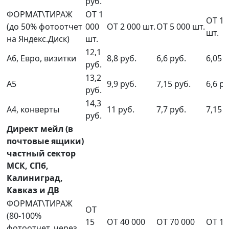
руб.
ФОРМАТ\ТИРАЖ
ОТ 1
ОТ 10
(до 50% фотоотчет
000
ОТ 2 000 шт.
ОТ 5 000 шт.
шт.
на Яндекс.Диск)
шт.
12,1
А6, Евро, визитки
8,8 руб.
6,6 руб.
6,05 р
руб.
13,2
А5
9,9 руб.
7,15 руб.
6,6 ру
руб.
14,3
А4, конверты
11 руб.
7,7 руб.
7,15 р
руб.
Директ мейл (в
почтовые ящики)
частный сектор
МСК, СПб,
Калиниград,
Кавказ и ДВ
ФОРМАТ\ТИРАЖ
ОТ
(80-100%
15
ОТ 40 000
ОТ 70 000
ОТ 10
фотоотчет, через