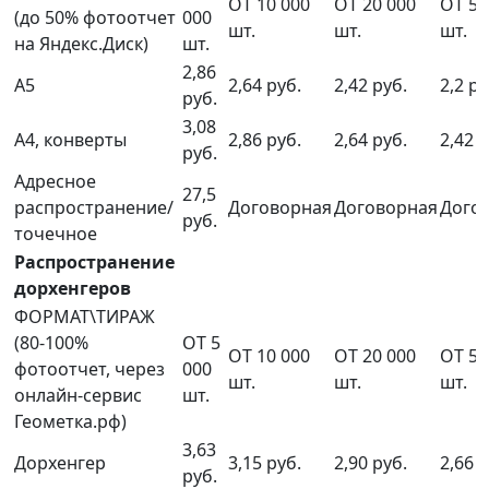
ОТ 10 000
ОТ 20 000
ОТ 50
(до 50% фотоотчет
000
шт.
шт.
шт.
на Яндекс.Диск)
шт.
2,86
А5
2,64 руб.
2,42 руб.
2,2 ру
руб.
3,08
А4, конверты
2,86 руб.
2,64 руб.
2,42 р
руб.
Адресное
27,5
распространение/
Договорная
Договорная
Дого
руб.
точечное
Распространение
дорхенгеров
ФОРМАТ\ТИРАЖ
(80-100%
ОТ 5
ОТ 10 000
ОТ 20 000
ОТ 50
фотоотчет, через
000
шт.
шт.
шт.
онлайн-сервис
шт.
Геометка.рф)
3,63
Дорхенгер
3,15 руб.
2,90 руб.
2,66 р
руб.