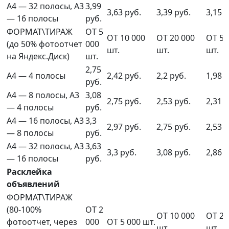
А4 — 32 полосы, А3
3,99
3,63 руб.
3,39 руб.
3,15 р
— 16 полосы
руб.
ФОРМАТ\ТИРАЖ
ОТ 5
ОТ 10 000
ОТ 20 000
ОТ 50
(до 50% фотоотчет
000
шт.
шт.
шт.
на Яндекс.Диск)
шт.
2,75
А4 — 4 полосы
2,42 руб.
2,2 руб.
1,98 р
руб.
А4 — 8 полосы, А3
3,08
2,75 руб.
2,53 руб.
2,31 р
— 4 полосы
руб.
А4 — 16 полосы, А3
3,3
2,97 руб.
2,75 руб.
2,53 р
— 8 полосы
руб.
А4 — 32 полосы, А3
3,63
3,3 руб.
3,08 руб.
2,86 р
— 16 полосы
руб.
Расклейка
объявлений
ФОРМАТ\ТИРАЖ
(80-100%
ОТ 2
ОТ 10 000
ОТ 20
фотоотчет, через
000
ОТ 5 000 шт.
шт.
шт.